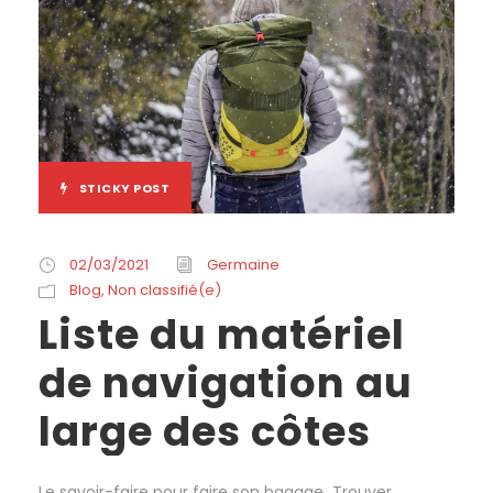
STICKY POST
02/03/2021
Germaine
Blog
,
Non classifié(e)
Liste du matériel
de navigation au
large des côtes
Le savoir-faire pour faire son bagage Trouver